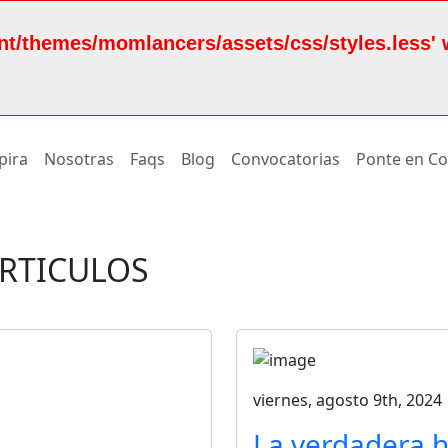
nt/themes/momlancers/assets/css/styles.less' 
pira
Nosotras
Faqs
Blog
Convocatorias
Ponte en Co
ÁRTICULOS
viernes, agosto 9th, 2024
La verdadera h