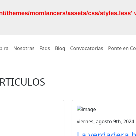
nt/themes/momlancers/assets/css/styles.less' 
pira
Nosotras
Faqs
Blog
Convocatorias
Ponte en Co
ÁRTICULOS
viernes, agosto 9th, 2024
La verdadera h