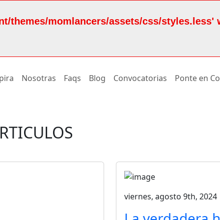
nt/themes/momlancers/assets/css/styles.less' 
pira
Nosotras
Faqs
Blog
Convocatorias
Ponte en Co
ÁRTICULOS
viernes, agosto 9th, 2024
La verdadera h