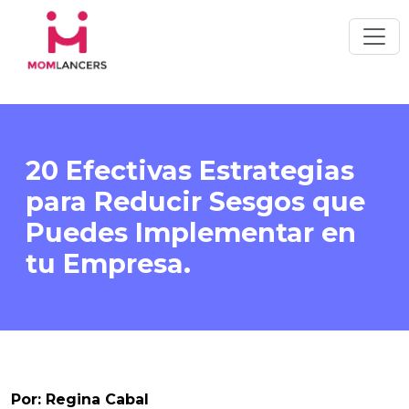
20 Efectivas Estrategias
para Reducir Sesgos que
Puedes Implementar en
tu Empresa.
Por: Regina Cabal