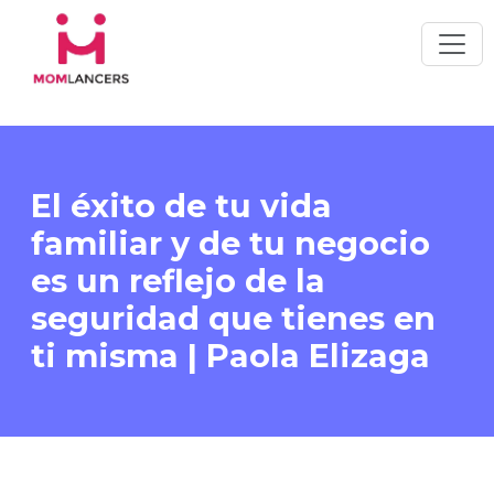
El éxito de tu vida
familiar y de tu negocio
es un reflejo de la
seguridad que tienes en
ti misma | Paola Elizaga